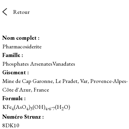
Retour
Nom complet :
Pharmacosiderite
Famille :
Phosphates ArsenatesVanadates
Gisement :
Mine de Cap Garonne, Le Pradet, Var, Provence-Alpes-
Côte d'Azur, France
Formule :
KFe
(AsO
)
(OH)
,
-
(H
O)
4
4
3
4
6
7
2
Numéro Strunz :
8DK10