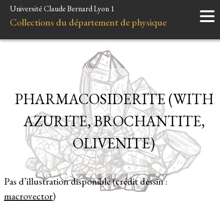
Université Claude Bernard Lyon 1
Accueil
Collections du département de physique
Instruments
Minéraux
Liens et ressources
PHARMACOSIDERITE (WITH
AZURITE, BROCHANTITE,
OLIVENITE)
Pas d’illustration disponible (crédit dessin :
macrovector
)