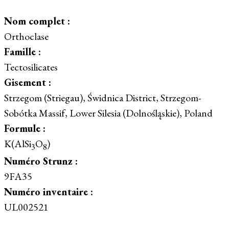
Nom complet :
Orthoclase
Famille :
Tectosilicates
Gisement :
Strzegom (Striegau), Świdnica District, Strzegom-
Sobótka Massif, Lower Silesia (Dolnośląskie), Poland
Formule :
K(AlSi
O
)
3
8
Numéro Strunz :
9FA35
Numéro inventaire :
UL002521