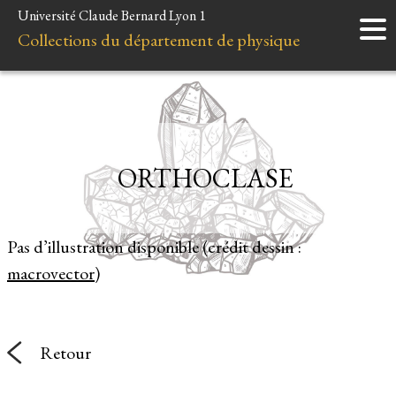
Université Claude Bernard Lyon 1
Accueil
Collections du département de physique
Instruments
Minéraux
Liens et ressources
ORTHOCLASE
Pas d’illustration disponible (crédit dessin :
macrovector
)
Retour