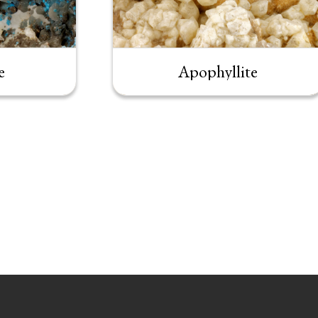
e
Apophyllite