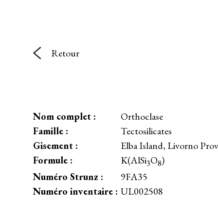
Retour
Nom complet :
Orthoclase
Famille :
Tectosilicates
Gisement :
Elba Island, Livorno Prov
Formule :
K(AlSi
O
)
3
8
Numéro Strunz :
9FA35
Numéro inventaire :
UL002508