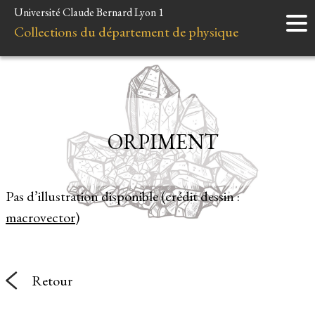
Université Claude Bernard Lyon 1
Accueil
Collections du département de physique
Instruments
Minéraux
Liens et ressources
ORPIMENT
Pas d’illustration disponible (crédit dessin :
macrovector
)
Retour