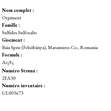
Nom complet :
Orpiment
Famille :
Sulfides Sulfosalts
Gisement :
Baia Sprie (Felsöbánya), Maramures Co., Romania
Formule :
As
S
2
3
Numéro Strunz :
2FA30
Numéro inventaire :
UL003673