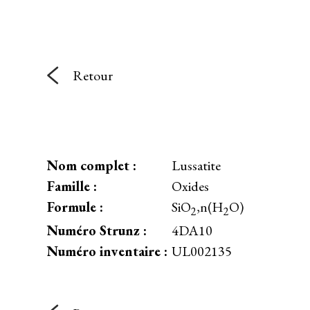
Retour
Nom complet :
Lussatite
Famille :
Oxides
Formule :
SiO
,n(H
O)
2
2
Numéro Strunz :
4DA10
Numéro inventaire :
UL002135