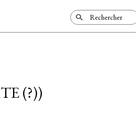
E (?))