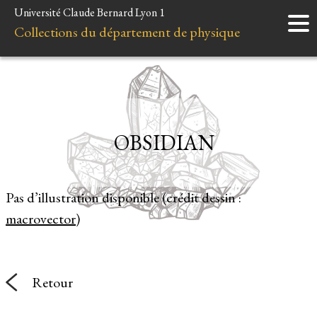
Université Claude Bernard Lyon 1
Accueil
Collections du département de physique
Instruments
Minéraux
Liens et ressources
OBSIDIAN
Pas d’illustration disponible (crédit dessin :
macrovector
)
Retour