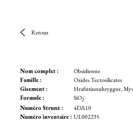
Retour
Nom complet :
Obsidienne
Famille :
Oxides Tectosilicates
Gisement :
Hrafntinnuhryggur, Myva
Formule :
SiO
2
Numéro Strunz :
4DA10
Numéro inventaire :
UL002235