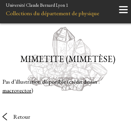
Université Claude Bernard Lyon 1
Accueil
Collections du département de physique
Instruments
Minéraux
Liens et ressources
MIMETITE (MIMETÈSE)
Pas d’illustration disponible (crédit dessin :
macrovector
)
Retour