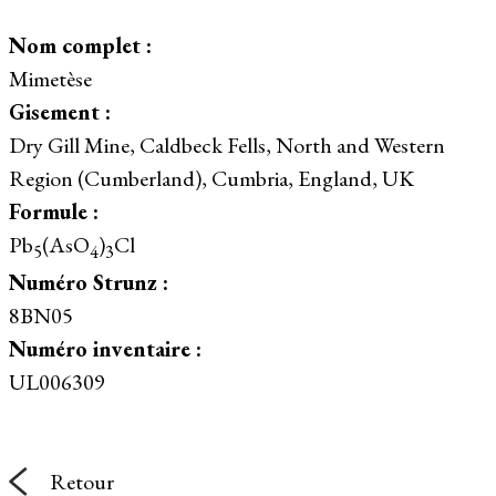
Nom complet :
Mimetèse
Gisement :
Dry Gill Mine, Caldbeck Fells, North and Western
Region (Cumberland), Cumbria, England, UK
Formule :
Pb
(AsO
)
Cl
5
4
3
Numéro Strunz :
8BN05
Numéro inventaire :
UL006309
Retour