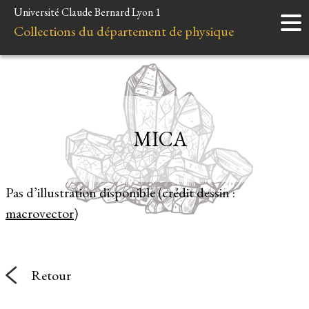
Université Claude Bernard Lyon 1
Accueil
Collections du département de physique
Instruments
Minéraux
Liens et ressources
MICA
Pas d’illustration disponible (crédit dessin :
macrovector
)
Retour