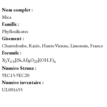
Nom complet :
Mica
Famille :
Phyllosilicates
Gisement :
Chanteloube, Razès, Haute-Vienne, Limousin, France
Formule :
X
Y
-
[(Si,Al)
O
](OH,F)
2
4
6
8
20
4
Numéro Strunz :
9EC15-9EC20
Numéro inventaire :
UL001655