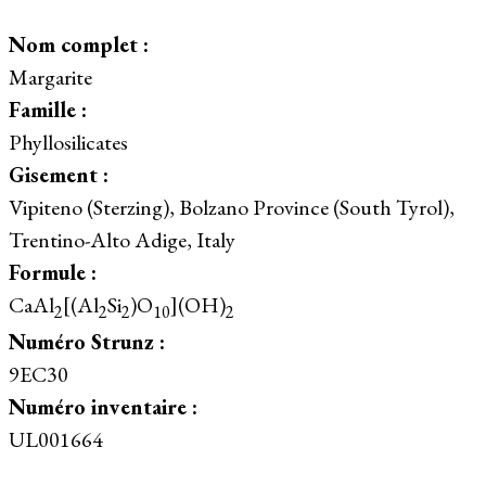
Nom complet :
Margarite
Famille :
Phyllosilicates
Gisement :
Vipiteno (Sterzing), Bolzano Province (South Tyrol),
Trentino-Alto Adige, Italy
Formule :
CaAl
[(Al
Si
)O
](OH)
2
2
2
10
2
Numéro Strunz :
9EC30
Numéro inventaire :
UL001664