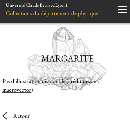
Université Claude Bernard Lyon 1
Accueil
Collections du département de physique
Instruments
Minéraux
Liens et ressources
MARGARITE
Pas d’illustration disponible (crédit dessin :
macrovector
)
Retour