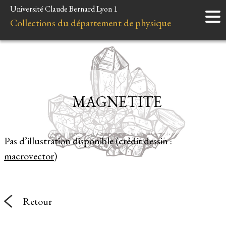
Université Claude Bernard Lyon 1
Accueil
Collections du département de physique
Instruments
Minéraux
Liens et ressources
MAGNETITE
Pas d’illustration disponible (crédit dessin :
macrovector
)
Retour