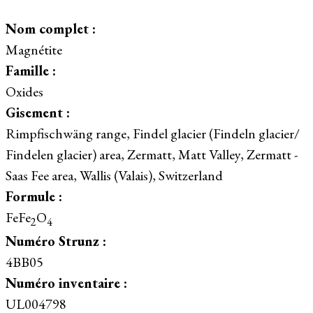
Nom complet :
Magnétite
Famille :
Oxides
Gisement :
Rimpfischwäng range, Findel glacier (Findeln glacier/
Findelen glacier) area, Zermatt, Matt Valley, Zermatt -
Saas Fee area, Wallis (Valais), Switzerland
Formule :
FeFe
O
2
4
Numéro Strunz :
4BB05
Numéro inventaire :
UL004798