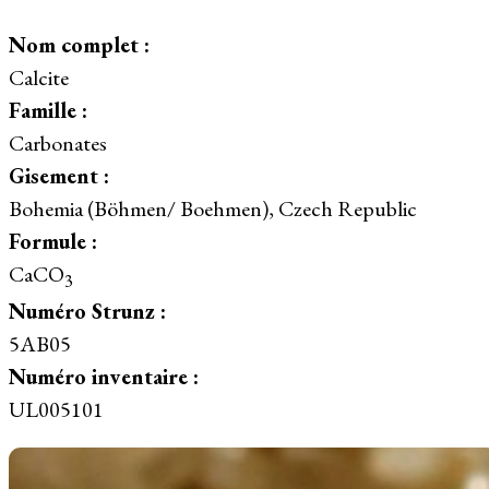
Nom complet :
Calcite
Famille :
Carbonates
Gisement :
Bohemia (Böhmen/ Boehmen), Czech Republic
Formule :
CaCO
3
Numéro Strunz :
5AB05
Numéro inventaire :
UL005101