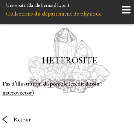
Université Claude Bernard Lyon 1
Accueil
Collections du département de physique
Instruments
Minéraux
Liens et ressources
HETEROSITE
Pas d’illustration disponible (crédit dessin :
macrovector
)
Retour