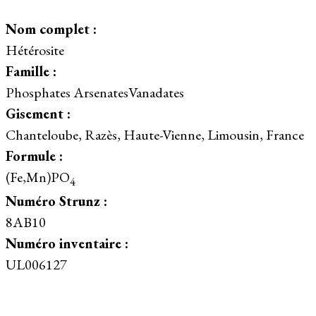
Nom complet :
Hétérosite
Famille :
Phosphates ArsenatesVanadates
Gisement :
Chanteloube, Razès, Haute-Vienne, Limousin, France
Formule :
(Fe,Mn)PO
4
Numéro Strunz :
8AB10
Numéro inventaire :
UL006127