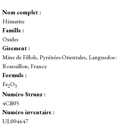
Nom complet :
Hématite
Famille :
Oxides
Gisement :
Mine de Fillols, Pyrénées-Orientales, Languedoc-
Roussillon, France
Formule :
Fe
O
2
3
Numéro Strunz :
4CB05
Numéro inventaire :
UL004647