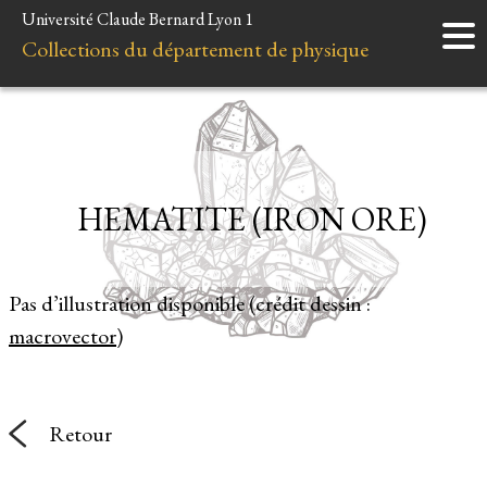
Université Claude Bernard Lyon 1
Accueil
Collections du département de physique
Instruments
Minéraux
Liens et ressources
HEMATITE (IRON ORE)
Pas d’illustration disponible (crédit dessin :
macrovector
)
Retour