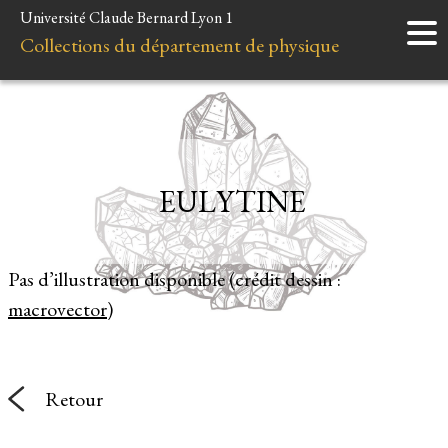
Université Claude Bernard Lyon 1
Accueil
Collections du département de physique
Instruments
Minéraux
Liens et ressources
EULYTINE
Pas d’illustration disponible (crédit dessin :
macrovector
)
Retour