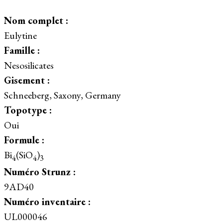
Nom complet :
Eulytine
Famille :
Nesosilicates
Gisement :
Schneeberg, Saxony, Germany
Topotype :
Oui
Formule :
Bi
(SiO
)
4
4
3
Numéro Strunz :
9AD40
Numéro inventaire :
UL000046