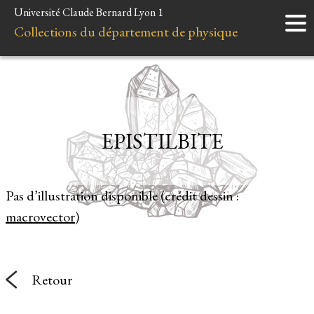
Université Claude Bernard Lyon 1
Accueil
Collections du département de physique
Instruments
Minéraux
Liens et ressources
EPISTILBITE
Pas d’illustration disponible (crédit dessin :
macrovector
)
Retour