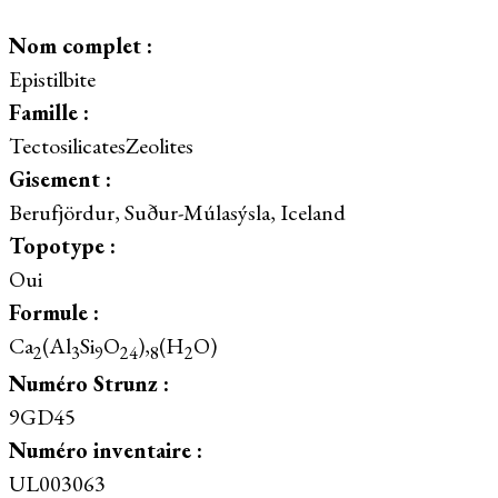
Nom complet :
Epistilbite
Famille :
TectosilicatesZeolites
Gisement :
Berufjördur, Suður-Múlasýsla, Iceland
Topotype :
Oui
Formule :
Ca
(Al
Si
O
),
(H
O)
2
3
9
24
8
2
Numéro Strunz :
9GD45
Numéro inventaire :
UL003063