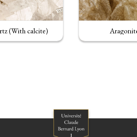
tz (With calcite)
Aragonit