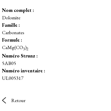
Nom complet :
Dolomite
Famille :
Carbonates
Formule :
CaMg(CO
)
3
2
Numéro Strunz :
5AB05
Numéro inventaire :
UL005317
Retour