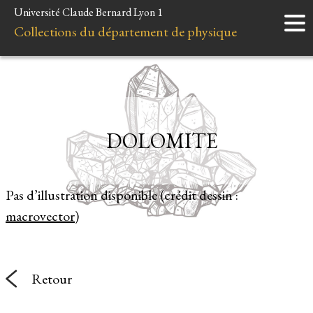
Université Claude Bernard Lyon 1
Accueil
Collections du département de physique
Instruments
Minéraux
Liens et ressources
DOLOMITE
Pas d’illustration disponible (crédit dessin :
macrovector
)
Retour