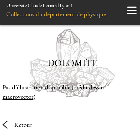
Université Claude Bernard Lyon 1
Accueil
Collections du département de physique
Instruments
Minéraux
Liens et ressources
DOLOMITE
Pas d’illustration disponible (crédit dessin :
macrovector
)
Retour