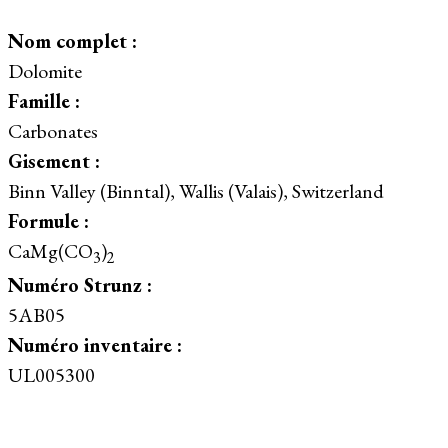
Nom complet :
Dolomite
Famille :
Carbonates
Gisement :
Binn Valley (Binntal), Wallis (Valais), Switzerland
Formule :
CaMg(CO
)
3
2
Numéro Strunz :
5AB05
Numéro inventaire :
UL005300