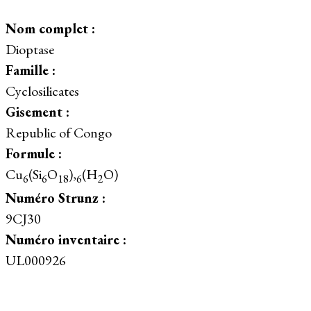
Nom complet :
Dioptase
Famille :
Cyclosilicates
Gisement :
Republic of Congo
Formule :
Cu
(Si
O
),
(H
O)
6
6
18
6
2
Numéro Strunz :
9CJ30
Numéro inventaire :
UL000926