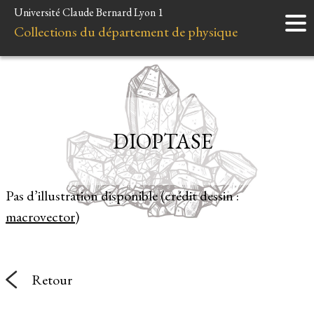
Université Claude Bernard Lyon 1
Accueil
Collections du département de physique
Instruments
Minéraux
Liens et ressources
DIOPTASE
Pas d’illustration disponible (crédit dessin :
macrovector
)
Retour