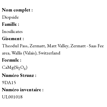
Nom complet :
Diopside
Famille :
Inosilicates
Gisement :
Theodul Pass, Zermatt, Matt Valley, Zermatt - Saas Fee
area, Wallis (Valais), Switzerland
Formule :
CaMg(Si
O
)
2
6
Numéro Strunz :
9DA15
Numéro inventaire :
UL001018