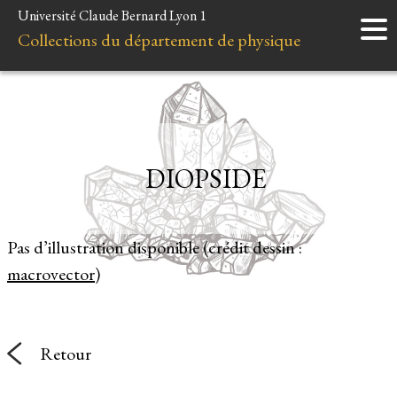
Université Claude Bernard Lyon 1
Accueil
Collections du département de physique
Instruments
Minéraux
Liens et ressources
DIOPSIDE
Pas d’illustration disponible (crédit dessin :
macrovector
)
Retour