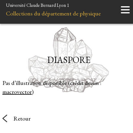
Université Claude Bernard Lyon 1
Accueil
Collections du département de physique
Instruments
Minéraux
Liens et ressources
DIASPORE
Pas d’illustration disponible (crédit dessin :
macrovector
)
Retour