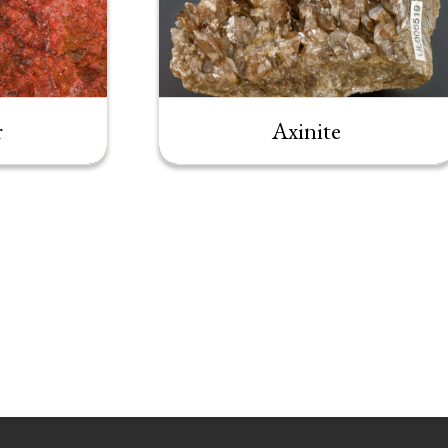
r
Axinite