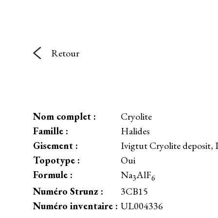
Retour
Nom complet :
Cryolite
Famille :
Halides
Gisement :
Ivigtut Cryolite deposit,
Topotype :
Oui
Formule :
Na
AlF
3
6
Numéro Strunz :
3CB15
Numéro inventaire :
UL004336