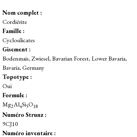
Nom complet :
Cordiérite
Famille :
Cyclosilicates
Gisement :
Bodenmais, Zwiesel, Bavarian Forest, Lower Bavaria,
Bavaria, Germany
Topotype :
Oui
Formule :
Mg
Al
Si
O
2
4
5
18
Numéro Strunz :
9CJ10
Numéro inventaire :