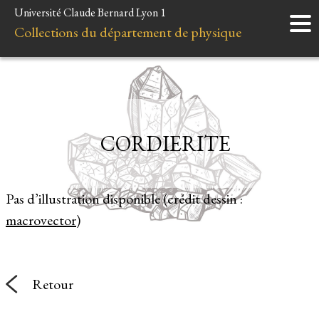
Université Claude Bernard Lyon 1
Accueil
Collections du département de physique
Instruments
Minéraux
Liens et ressources
CORDIERITE
Pas d’illustration disponible (crédit dessin :
macrovector
)
Retour