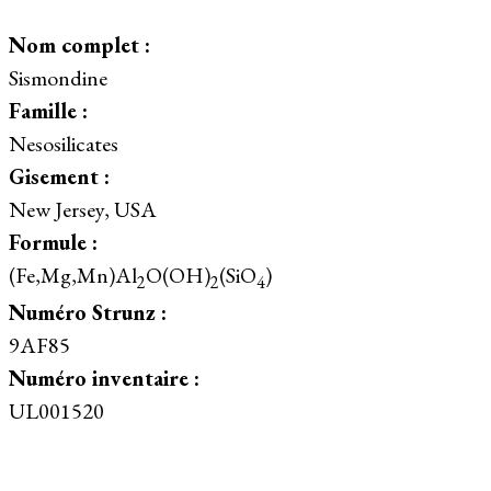
Nom complet :
Sismondine
Famille :
Nesosilicates
Gisement :
New Jersey, USA
Formule :
(Fe,Mg,Mn)Al
O(OH)
(SiO
)
2
2
4
Numéro Strunz :
9AF85
Numéro inventaire :
UL001520