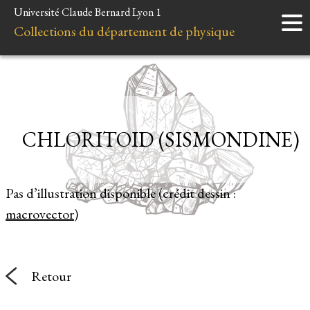
Université Claude Bernard Lyon 1
Accueil
Collections du département de physique
Instruments
Minéraux
Liens et ressources
CHLORITOID (SISMONDINE)
Pas d’illustration disponible (crédit dessin :
macrovector
)
Retour