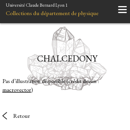
Université Claude Bernard Lyon 1
Accueil
Collections du département de physique
Instruments
Minéraux
Liens et ressources
CHALCEDONY
Pas d’illustration disponible (crédit dessin :
macrovector
)
Retour