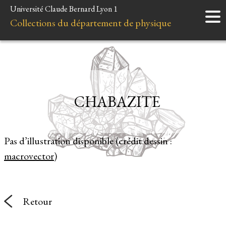
Université Claude Bernard Lyon 1
Accueil
Collections du département de physique
Instruments
Minéraux
Liens et ressources
CHABAZITE
Pas d’illustration disponible (crédit dessin :
macrovector
)
Retour