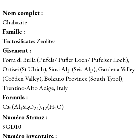
Nom complet :
Chabazite
Famille :
Tectosilicates Zeolites
Gisement :
Forra di Bulla (Pufels/ Pufler Loch/ Pufelser Loch),
Ortisei (St Ulrich), Siusi Alp (Seis Alp), Gardena Valley
(Gröden Valley), Bolzano Province (South Tyrol),
Trentino-Alto Adige, Italy
Formule :
Ca
(Al
Si
O
),
(H
O)
2
4
8
24
12
2
Numéro Strunz :
9GD10
Numéro inventaire :