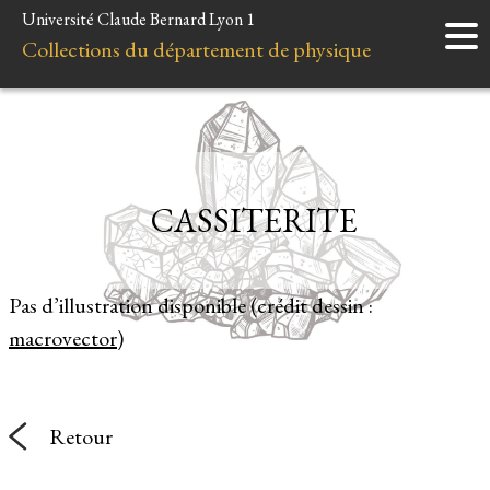
Université Claude Bernard Lyon 1
Accueil
Collections du département de physique
Instruments
Minéraux
Liens et ressources
CASSITERITE
Pas d’illustration disponible (crédit dessin :
macrovector
)
Retour