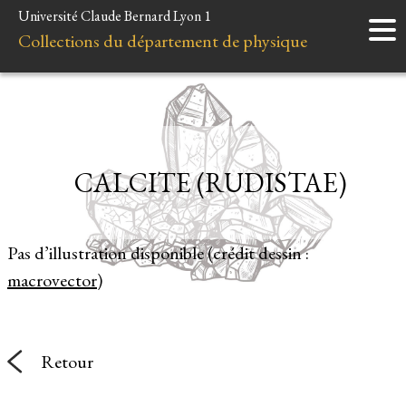
Université Claude Bernard Lyon 1
Accueil
Collections du département de physique
Instruments
Minéraux
Liens et ressources
CALCITE (RUDISTAE)
Pas d’illustration disponible (crédit dessin :
macrovector
)
Retour