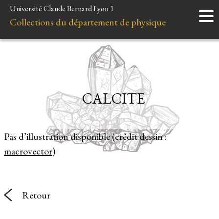
Université Claude Bernard Lyon 1
Accueil
Collections du département de physique
Instruments
Minéraux
Liens et ressources
CALCITE
Pas d’illustration disponible (crédit dessin :
macrovector
)
Retour