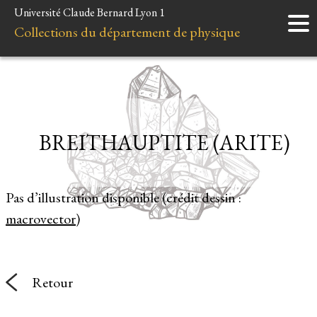
Université Claude Bernard Lyon 1
Accueil
Collections du département de physique
Instruments
Minéraux
Liens et ressources
BREITHAUPTITE (ARITE)
Pas d’illustration disponible (crédit dessin :
macrovector
)
Retour