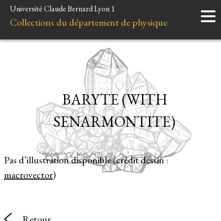
Université Claude Bernard Lyon 1
Accueil
Collections du département de physique
Instruments
Minéraux
Liens et ressources
BARYTE (WITH
SENARMONTITE)
Pas d’illustration disponible (crédit dessin :
macrovector
)
Retour