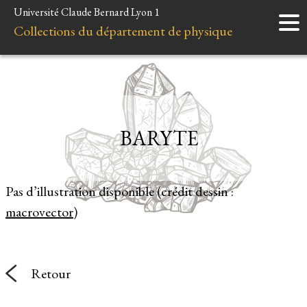
Université Claude Bernard Lyon 1
Accueil
Collections du département de physique
Instruments
Minéraux
Liens et ressources
BARYTE
Pas d’illustration disponible (crédit dessin :
macrovector
)
Retour