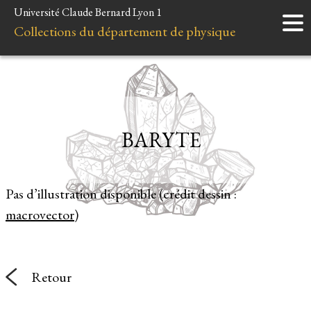
Université Claude Bernard Lyon 1
Accueil
Collections du département de physique
Instruments
Minéraux
Liens et ressources
BARYTE
Pas d’illustration disponible (crédit dessin :
macrovector
)
Retour