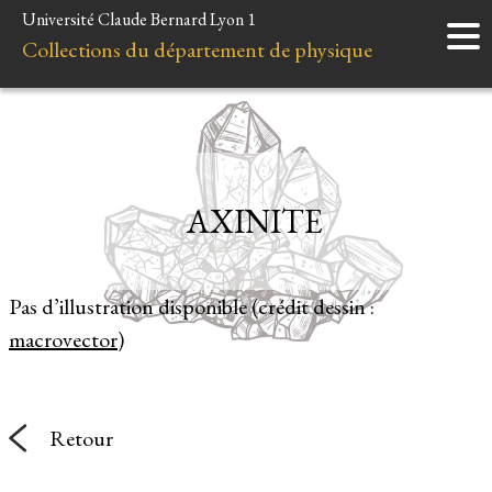
Université Claude Bernard Lyon 1
Accueil
Collections du département de physique
Instruments
Minéraux
Liens et ressources
AXINITE
Pas d’illustration disponible (crédit dessin :
macrovector
)
Retour