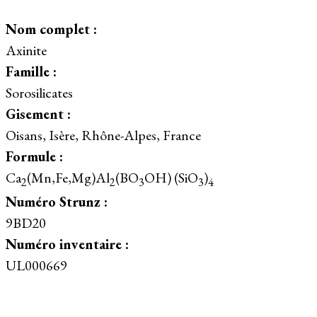
Nom complet :
Axinite
Famille :
Sorosilicates
Gisement :
Oisans, Isère, Rhône-Alpes, France
Formule :
Ca
(Mn,Fe,Mg)Al
(BO
OH) (SiO
)
2
2
3
3
4
Numéro Strunz :
9BD20
Numéro inventaire :
UL000669