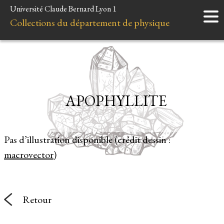
Université Claude Bernard Lyon 1
Accueil
Collections du département de physique
Instruments
Minéraux
Liens et ressources
APOPHYLLITE
Pas d’illustration disponible (crédit dessin :
macrovector
)
Retour