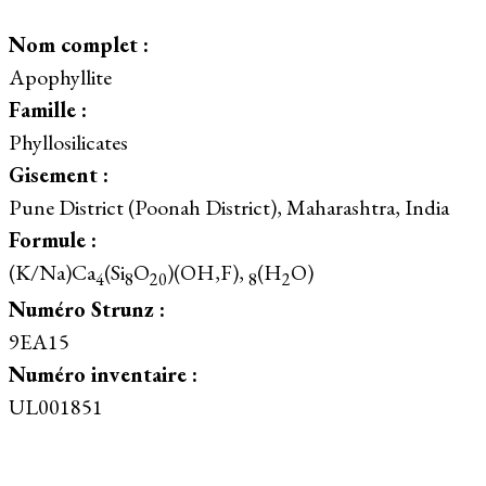
Nom complet :
Apophyllite
Famille :
Phyllosilicates
Gisement :
Pune District (Poonah District), Maharashtra, India
Formule :
(K/Na)Ca
(Si
O
)(OH,F),
(H
O)
4
8
20
8
2
Numéro Strunz :
9EA15
Numéro inventaire :
UL001851