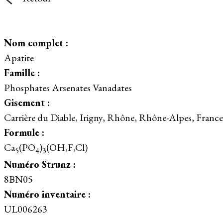
Nom complet :
Apatite
Famille :
Phosphates Arsenates Vanadates
Gisement :
Carrière du Diable, Irigny, Rhône, Rhône-Alpes, France
Formule :
Ca
(PO
)
(OH,F,Cl)
5
4
3
Numéro Strunz :
8BN05
Numéro inventaire :
UL006263