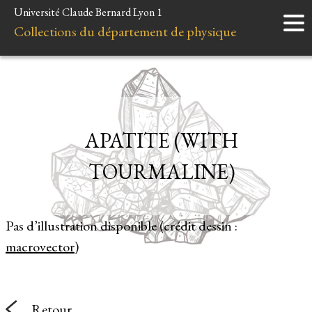
Université Claude Bernard Lyon 1
Accueil
Collections du département de physique
Instruments
Minéraux
Liens et ressources
APATITE (WITH
TOURMALINE)
Pas d’illustration disponible (crédit dessin :
macrovector
)
Retour