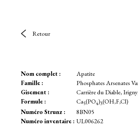
Retour
Nom complet :
Apatite
Famille :
Phosphates Arsenates Va
Gisement :
Carrière du Diable, Irig
Formule :
Ca
(PO
)
(OH,F,Cl)
5
4
3
Numéro Strunz :
8BN05
Numéro inventaire :
UL006262