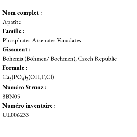
Nom complet :
Apatite
Famille :
Phosphates Arsenates Vanadates
Gisement :
Bohemia (Böhmen/ Boehmen), Czech Republic
Formule :
Ca
(PO
)
(OH,F,Cl)
5
4
3
Numéro Strunz :
8BN05
Numéro inventaire :
UL006233