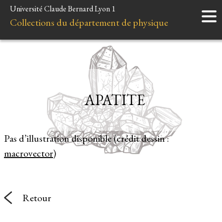
Université Claude Bernard Lyon 1
Accueil
Collections du département de physique
Instruments
Minéraux
Liens et ressources
APATITE
Pas d’illustration disponible (crédit dessin :
macrovector
)
Retour