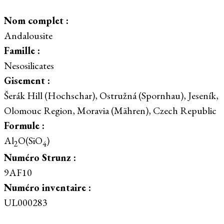
Nom complet :
Andalousite
Famille :
Nesosilicates
Gisement :
Šerák Hill (Hochschar), Ostružná (Spornhau), Jeseník,
Olomouc Region, Moravia (Mähren), Czech Republic
Formule :
Al
O(SiO
)
2
4
Numéro Strunz :
9AF10
Numéro inventaire :
UL000283