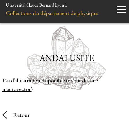
Université Claude Bernard Lyon 1
Accueil
Collections du département de physique
Instruments
Minéraux
Liens et ressources
ANDALUSITE
Pas d’illustration disponible (crédit dessin :
macrovector
)
Retour