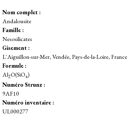
Nom complet :
Andalousite
Famille :
Nesosilicates
Gisement :
L'Aiguillon-sur-Mer, Vendée, Pays-de-la-Loire, France
Formule :
Al
O(SiO
)
2
4
Numéro Strunz :
9AF10
Numéro inventaire :
UL000277