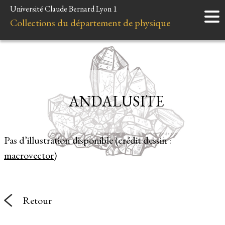
Université Claude Bernard Lyon 1
Accueil
Collections du département de physique
Instruments
Minéraux
Liens et ressources
ANDALUSITE
Pas d’illustration disponible (crédit dessin :
macrovector
)
Retour