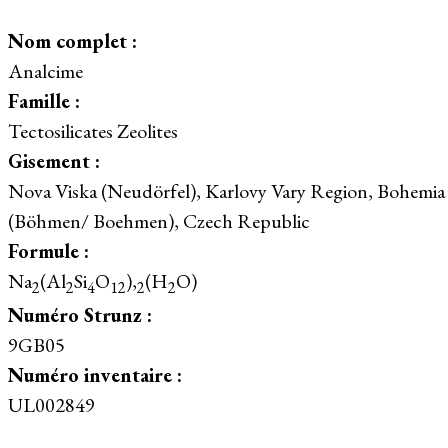
Nom complet :
Analcime
Famille :
Tectosilicates Zeolites
Gisement :
Nova Viska (Neudörfel), Karlovy Vary Region, Bohemia
(Böhmen/ Boehmen), Czech Republic
Formule :
Na
(Al
Si
O
),
(H
O)
2
2
4
12
2
2
Numéro Strunz :
9GB05
Numéro inventaire :
UL002849