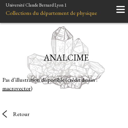
Université Claude Bernard Lyon 1
Accueil
Collections du département de physique
Instruments
Minéraux
Liens et ressources
ANALCIME
Pas d’illustration disponible (crédit dessin :
macrovector
)
Retour