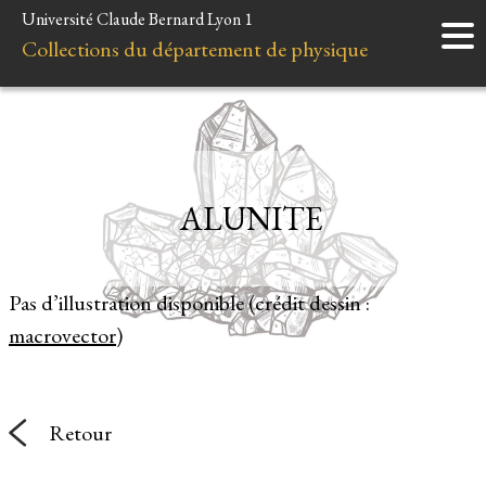
Université Claude Bernard Lyon 1
Accueil
Collections du département de physique
Instruments
Minéraux
Liens et ressources
ALUNITE
Pas d’illustration disponible (crédit dessin :
macrovector
)
Retour