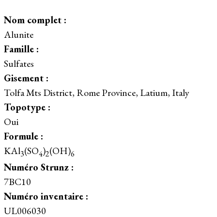
Nom complet :
Alunite
Famille :
Sulfates
Gisement :
Tolfa Mts District, Rome Province, Latium, Italy
Topotype :
Oui
Formule :
KAl
(SO
)
(OH)
3
4
2
6
Numéro Strunz :
7BC10
Numéro inventaire :
UL006030