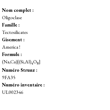
Nom complet :
Oligoclase
Famille :
Tectosilicates
Gisement :
America !
Formule :
(Na,Ca)[(Si,Al)
O
]
4
8
Numéro Strunz :
9FA35
Numéro inventaire :
UL002346