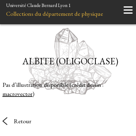
Université Claude Bernard Lyon 1
Accueil
Collections du département de physique
Instruments
Minéraux
Liens et ressources
ALBITE (OLIGOCLASE)
Pas d’illustration disponible (crédit dessin :
macrovector
)
Retour