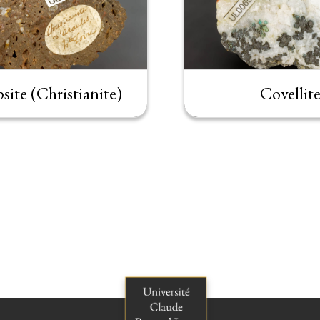
psite (Christianite)
Covellit