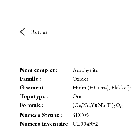
Retour
Nom complet :
Aeschynite
Famille :
Oxides
Gisement :
Hidra (Hitterø), Flekkef
Topotype :
Oui
Formule :
(Ce,Nd,Y)(Nb,Ti)
O
2
6
Numéro Strunz :
4DF05
Numéro inventaire :
UL004992