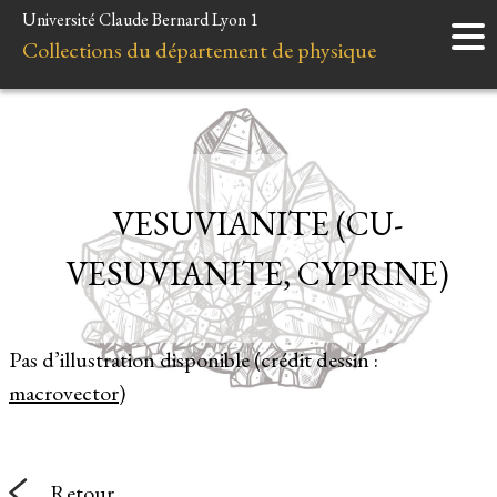
Université Claude Bernard Lyon 1
Accueil
Collections du département de physique
Instruments
Minéraux
Liens et ressources
VESUVIANITE (CU-
VESUVIANITE, CYPRINE)
Pas d’illustration disponible (crédit dessin :
macrovector
)
Retour