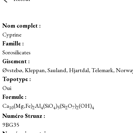
Nom complet :
Cyprine
Famille :
Sorosilicates
Gisement :
Øvstebø, Kleppan, Sauland, Hjartdal, Telemark, Norwa
Topotype :
Oui
Formule :
Ca
(Mg,Fe)
Al
(SiO
)
(Si
O
)
(OH)
10
2
4
4
5
2
7
2
4
Numéro Strunz :
9BG35