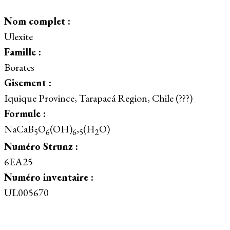
Nom complet :
Ulexite
Famille :
Borates
Gisement :
Iquique Province, Tarapacá Region, Chile (???)
Formule :
NaCaB
O
(OH)
,
(H
O)
5
6
6
5
2
Numéro Strunz :
6EA25
Numéro inventaire :
UL005670