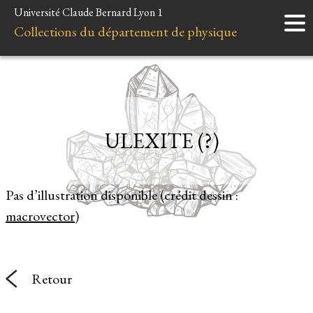
Université Claude Bernard Lyon 1
Accueil
Collections du département de physique
Instruments
Minéraux
Liens et ressources
ULEXITE (?)
Pas d’illustration disponible (crédit dessin :
macrovector
)
Retour