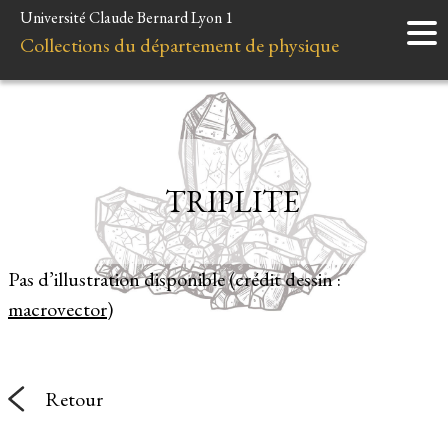
Université Claude Bernard Lyon 1
Accueil
Collections du département de physique
Instruments
Minéraux
Liens et ressources
TRIPLITE
Pas d’illustration disponible (crédit dessin :
macrovector
)
Retour