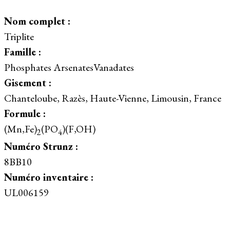
Nom complet :
Triplite
Famille :
Phosphates ArsenatesVanadates
Gisement :
Chanteloube, Razès, Haute-Vienne, Limousin, France
Formule :
(Mn,Fe)
(PO
)(F,OH)
2
4
Numéro Strunz :
8BB10
Numéro inventaire :
UL006159