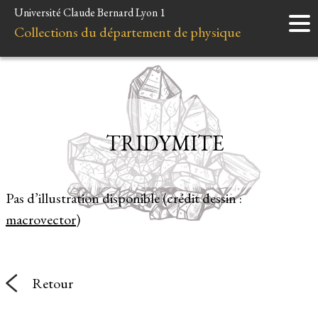
Université Claude Bernard Lyon 1
Accueil
Collections du département de physique
Instruments
Minéraux
Liens et ressources
TRIDYMITE
Pas d’illustration disponible (crédit dessin :
macrovector
)
Retour