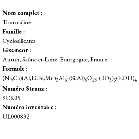
Nom complet :
Tourmaline
Famille :
Cyclosilicates
Gisement :
Autun, Saône-et-Loire, Bourgogne, France
Formule :
(Na,Ca)(Al,Li,Fe,Mn)
Al
[(Si,Al)
O
](BO
)
(F,OH)
3
6
6
18
3
3
4
Numéro Strunz :
9CK05
Numéro inventaire :
UL000832