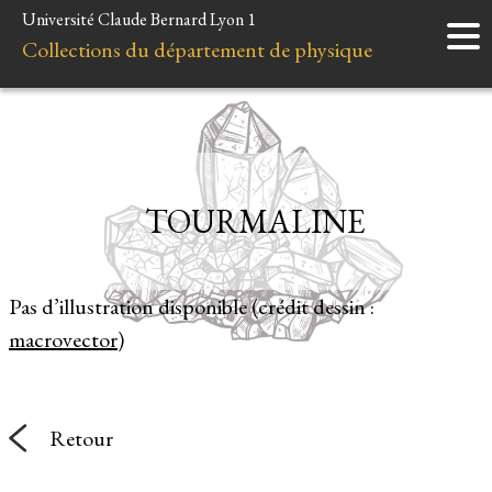
Université Claude Bernard Lyon 1
Accueil
Collections du département de physique
Instruments
Minéraux
Liens et ressources
TOURMALINE
Pas d’illustration disponible (crédit dessin :
macrovector
)
Retour